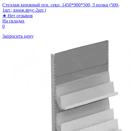
Стеллаж книжный осн. секц. 1450*900*500, 3 полки (500-
1шт.; книж.ярус-2шт.)
★
Нет отзывов
На складах
0
Запросить цену