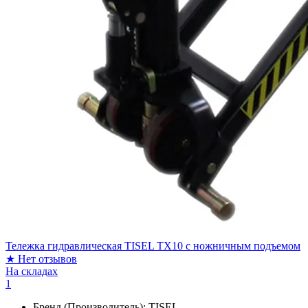
Тележка гидравлическая TISEL TX10 c ножничным подъемом
★
Нет отзывов
На складах
1
Бренд (Производитель):
TISEL