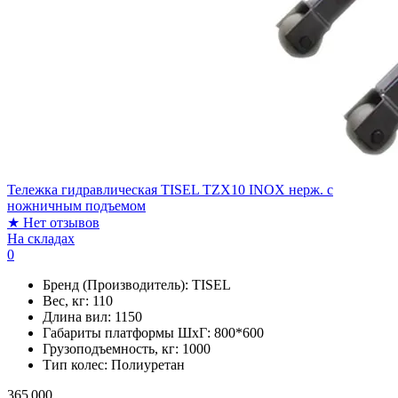
Тележка гидравлическая TISEL TZX10 INOX нерж. c
ножничным подъемом
★
Нет отзывов
На складах
0
Бренд (Производитель):
TISEL
Вес, кг:
110
Длина вил:
1150
Габариты платформы ШxГ:
800*600
Грузоподъемность, кг:
1000
Тип колес:
Полиуретан
365 000