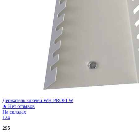
Держатель ключей WH PROFI W
★
Нет отзывов
На складах
124
295