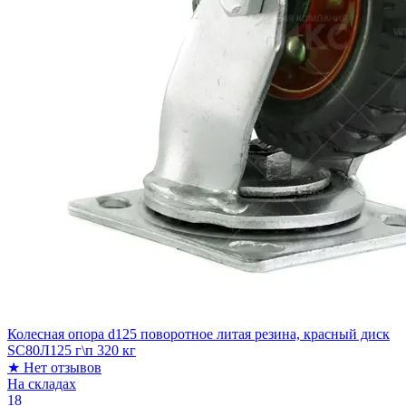
Колесная опора d125 поворотное литая резина, красный диск
SC80Л125 г\п 320 кг
★
Нет отзывов
На складах
18