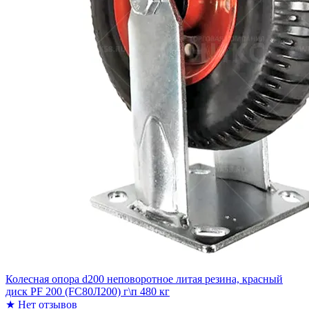
Колесная опора d200 неповоротное литая резина, красный
диск PF 200 (FC80Л200) г\п 480 кг
★
Нет отзывов