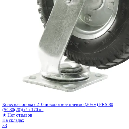
Колесная опора d210 поворотное пневмо (20мм) PRS 80
(SC80(20)) г\п 170 кг
★
Нет отзывов
На складах
33