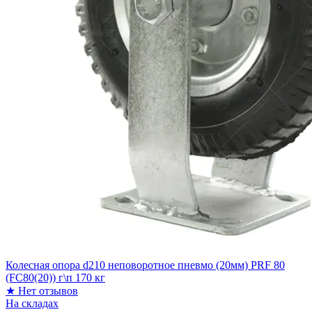
Колесная опора d210 неповоротное пневмо (20мм) PRF 80
(FC80(20)) г\п 170 кг
★
Нет отзывов
На складах