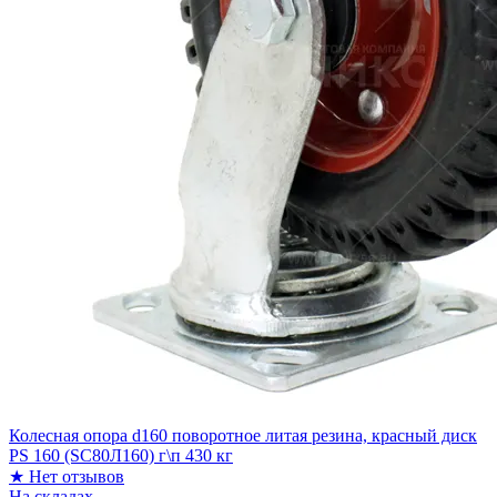
Колесная опора d160 поворотное литая резина, красный диск
PS 160 (SC80Л160) г\п 430 кг
★
Нет отзывов
На складах