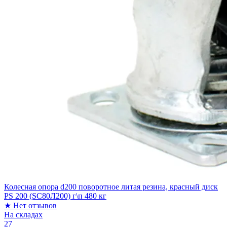
Колесная опора d200 поворотное литая резина, красный диск
PS 200 (SC80Л200) г\п 480 кг
★
Нет отзывов
На складах
27