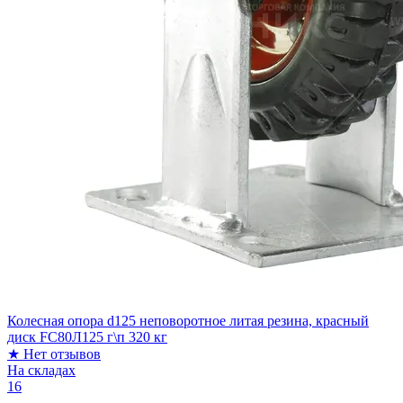
Колесная опора d125 неповоротное литая резина, красный
диск FC80Л125 г\п 320 кг
★
Нет отзывов
На складах
16