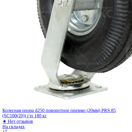
Колесная опора d250 поворотное пневмо (20мм) PRS 85
(SC100(20)) г\п 180 кг
★
Нет отзывов
На складах
17