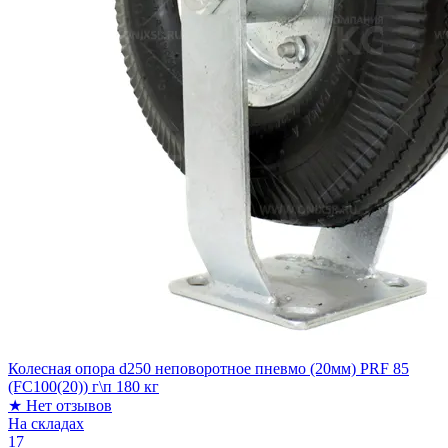
Колесная опора d250 неповоротное пневмо (20мм) PRF 85
(FC100(20)) г\п 180 кг
★
Нет отзывов
На складах
17