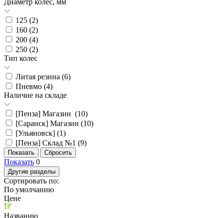
Диаметр колес, мм
125 (
2
)
160 (
2
)
200 (
4
)
250 (
2
)
Тип колес
Литая резина (
6
)
Пневмо (
4
)
Наличие на складе
[Пенза] Магазин (
10
)
[Саранск] Магазин (
10
)
[Ульяновск] (
1
)
[Пенза] Склад №1 (
9
)
Показать
0
Другие разделы
Сортировать по:
По умолчанию
Цене
Названию