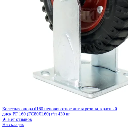
Колесная опора d160 неповоротное литая резина, красный
диск PF 160 (FC80Л160) г\п 430 кг
★
Нет отзывов
На складах