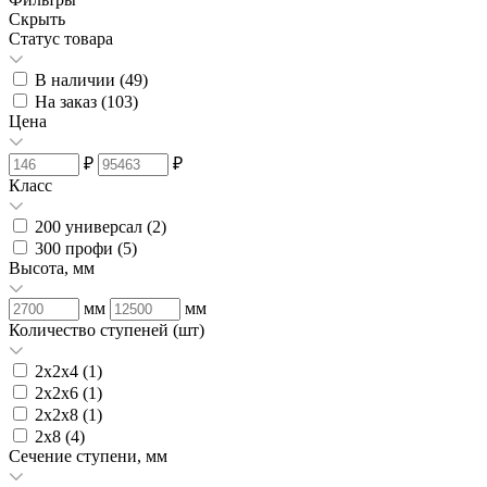
Скрыть
Статус товара
В наличии (
49
)
На заказ (
103
)
Цена
₽
₽
Класс
200 универсал (
2
)
300 профи (
5
)
Высота, мм
мм
мм
Количество ступеней (шт)
2х2х4 (
1
)
2х2х6 (
1
)
2х2х8 (
1
)
2х8 (
4
)
Сечение ступени, мм