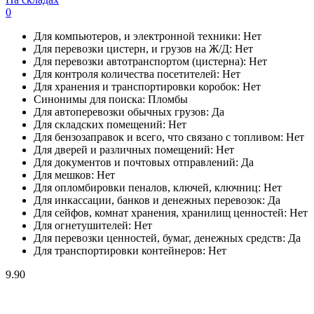
0
Для компьютеров, и электронной техники:
Нет
Для перевозки цистерн, и грузов на Ж/Д:
Нет
Для перевозки автотранспортом (цистерна):
Нет
Для контроля количества посетителей:
Нет
Для хранения и транспортировки коробок:
Нет
Синонимы для поиска:
Пломбы
Для автоперевозки обычных грузов:
Да
Для складских помещений:
Нет
Для бензозаправок и всего, что связано с топливом:
Нет
Для дверей и различных помещений:
Нет
Для документов и почтовых отправлений:
Да
Для мешков:
Нет
Для опломбировки пеналов, ключей, ключниц:
Нет
Для инкассации, банков и денежных перевозок:
Да
Для сейфов, комнат хранения, хранилищ ценностей:
Нет
Для огнетушителей:
Нет
Для перевозки ценностей, бумаг, денежных средств:
Да
Для транспортировки контейнеров:
Нет
9.90