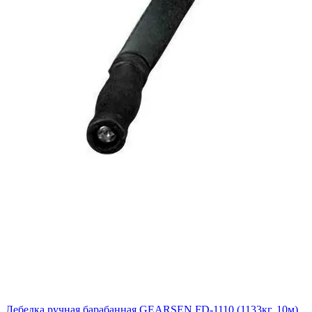
Лебедка ручная барабанная GEARSEN FD-1110 (1133кг, 10м)