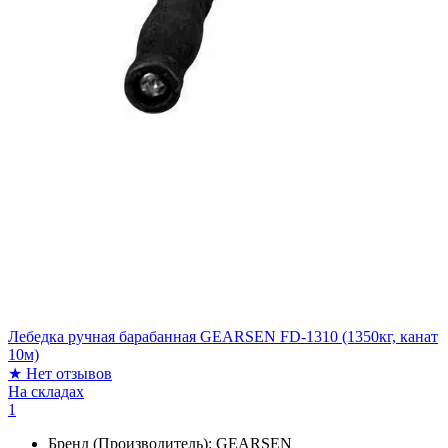
Лебедка ручная барабанная GEARSEN FD-1310 (1350кг, канат
10м)
★
Нет отзывов
На складах
1
Бренд (Производитель):
GEARSEN