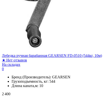
Лебедка ручная барабанная GEARSEN FD-0510 (544кг, 10м)
★
Нет отзывов
На складах
0
Бренд (Производитель):
GEARSEN
Грузоподъемность, кг:
544
Длина каната,м:
10
2 400