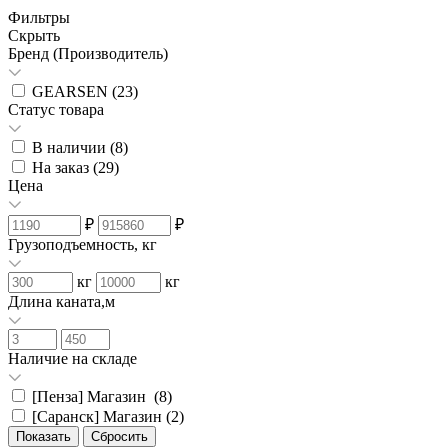
Фильтры
Скрыть
Бренд (Производитель)
GEARSEN (
23
)
Статус товара
В наличии (
8
)
На заказ (
29
)
Цена
₽
₽
Грузоподъемность, кг
кг
кг
Длина каната,м
Наличие на складе
[Пенза] Магазин (
8
)
[Саранск] Магазин (
2
)