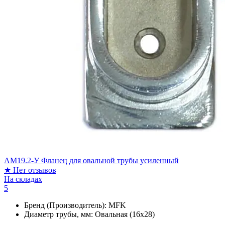
АМ19.2-У Фланец для овальной трубы усиленный
★
Нет отзывов
На складах
5
Бренд (Производитель):
MFK
Диаметр трубы, мм:
Овальная (16х28)